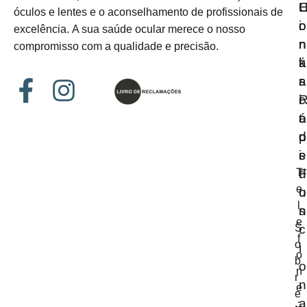
L
óculos e lentes e o aconselhamento de profissionais de
i
o
o
excelência. A sua saúde ocular merece o nosso
n
n
r
compromisso com a qualidade e precisão.
k
t
á
s
a
r
c
i
á
t
o
p
o
d
i
s
e
T
d
e
o
u
l
s
n
e
S
c
f
o
i
o
b
o
n
r
n
e
e
a
: