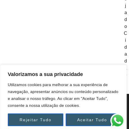
j
a
d
o
C
i
d
a
d
ã
Valorizamos a sua privacidade
o
)
Utilizamos cookies para melhorar a sua experiência de
navegação, apresentar anúncios ou conteúdo personalizado
e analisar o nosso tráfego. Ao clicar em "Aceitar Tudo",
Copyright © 2025 Anoptica | Design & Developed by
consente a nossa utilização de cookies.
Hexangulo Advertising
CONDIÇÕES DE UTILIZAÇÃO |
POLÍTICA DE
Rejeitar Tudo
Aceitar Tudo
PRIVACIDADE